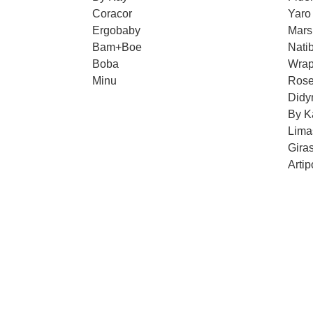
Coracor
Yaro
Ergobaby
Mars
Bam+Boe
Nati
Boba
Wrap
Minu
Rose
Didy
By K
Lima
Gira
Artip