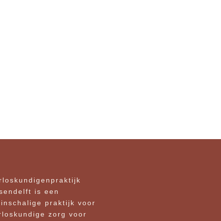
rloskundigenpraktijk
sendelft is een
einschalige praktijk voor
rloskundige zorg voor