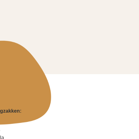
gzakken:
o
la