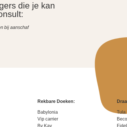
gers die je kan
onsult:
en bij aanschaf
Rekbare Doeken:
Draa
Babylonia
Tula
Vip carrier
Bec
By Kay
Fidel