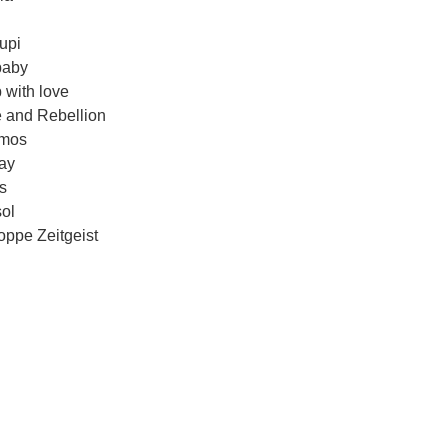
upi
baby
 with love
 and Rebellion
mos
ay
s
sol
oppe Zeitgeist