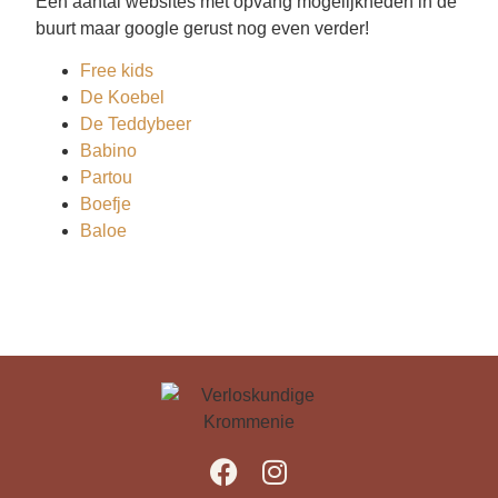
Een aantal websites met opvang mogelijkheden in de
buurt maar google gerust nog even verder!
Free kids
De Koebel
De Teddybeer
Babino
Partou
Boefje
Baloe