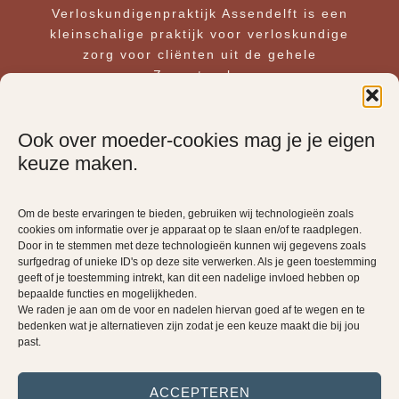
Verloskundigenpraktijk Assendelft is een
kleinschalige praktijk voor verloskundige
zorg voor cliënten uit de gehele
Zaanstreek.
Door onze manier van werken met ‘
je eigen
verloskundige
‘ willen we jullie alle tijd en
Ook over moeder-cookies mag je je eigen
aandacht geven die nodig is in deze
keuze maken.
bijzondere periode.
Om de beste ervaringen te bieden, gebruiken wij technologieën zoals
PRAKTIJK
cookies om informatie over je apparaat op te slaan en/of te raadplegen.
Door in te stemmen met deze technologieën kunnen wij gegevens zoals
KINDERWENS
surfgedrag of unieke ID's op deze site verwerken. Als je geen toestemming
geeft of je toestemming intrekt, kan dit een nadelige invloed hebben op
ZWANGERSCHAP
bepaalde functies en mogelijkheden.
We raden je aan om de voor en nadelen hiervan goed af te wegen en te
BEVALLING
bedenken wat je alternatieven zijn zodat je een keuze maakt die bij jou
past.
KRAAMTIJD
ACCEPTEREN